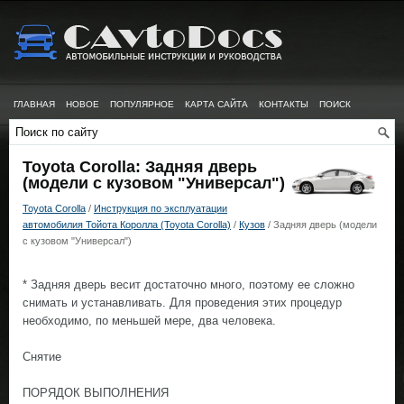
ГЛАВНАЯ
НОВОЕ
ПОПУЛЯРНОЕ
КАРТА САЙТА
КОНТАКТЫ
ПОИСК
Toyota Corolla: Задняя дверь
(модели с кузовом "Универсал")
Toyota Corolla
/
Инструкция по эксплуатации
автомобилия Тойота Королла (Toyota Corolla)
/
Кузов
/ Задняя дверь (модели
с кузовом "Универсал")
* Задняя дверь весит достаточно много, поэтому ее сложно
снимать и устанавливать. Для проведения этих процедур
необходимо, по меньшей мере, два человека.
Снятие
ПОРЯДОК ВЫПОЛНЕНИЯ