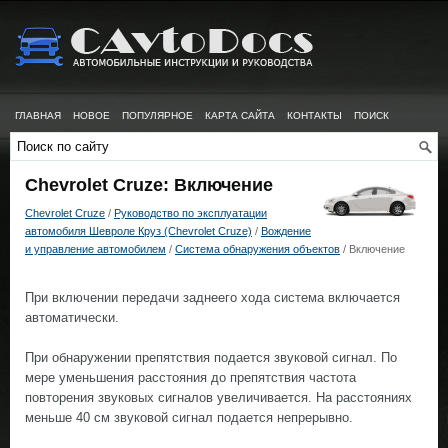
ГЛАВНАЯ
НОВОЕ
ПОПУЛЯРНОЕ
КАРТА САЙТА
КОНТАКТЫ
ПОИСК
Chevrolet Cruze: Включение
Chevrolet Cruze
/
Руководство по эксплуатации
автомобиля Шевроле Круз (Chevrolet Cruze)
/
Вождение
и управление автомобилем
/
Система обнаружения объектов
/ Включение
При включении передачи заднeeго хода система включается
автоматически.
При обнаружении препятствия подается звуковой сигнал. По
мере уменьшения расстояния до препятствия частота
повторения звуковых сигналов увеличивается. На расстояниях
меньше 40 см звуковой сигнал подается непрерывно.