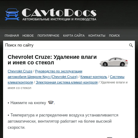
ГЛАВНАЯ
НОВОЕ
ПОПУЛЯРНОЕ
КАРТА САЙТА
КОНТАКТЫ
ПОИСК
Chevrolet Cruze: Удаление влаги
и инея со стекол
Chevrolet Cruze
/
Руководство по эксплуатации
автомобиля Шевроле Круз (Chevrolet Cruze)
/
Климат-контроль
/
Системы
климатконтроля
/
Электронная система климат-контроля
/ Удаление влаги и
инея со стекол
• Нажмите на кнопку
• Температура и распределение воздуха устанавливаются
автоматически, вентилятор работает на болee высокой
скорости.