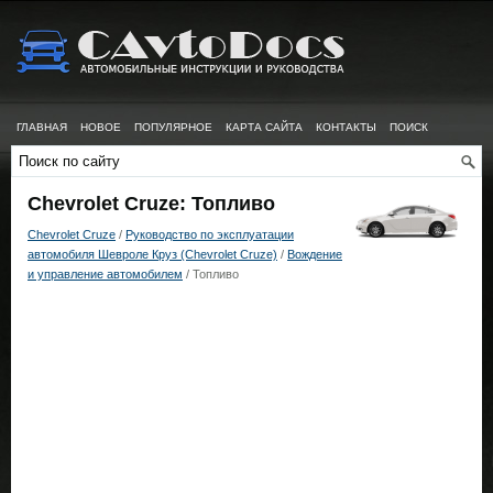
ГЛАВНАЯ
НОВОЕ
ПОПУЛЯРНОЕ
КАРТА САЙТА
КОНТАКТЫ
ПОИСК
Chevrolet Cruze: Топливо
Chevrolet Cruze
/
Руководство по эксплуатации
автомобиля Шевроле Круз (Chevrolet Cruze)
/
Вождение
и управление автомобилем
/ Топливо