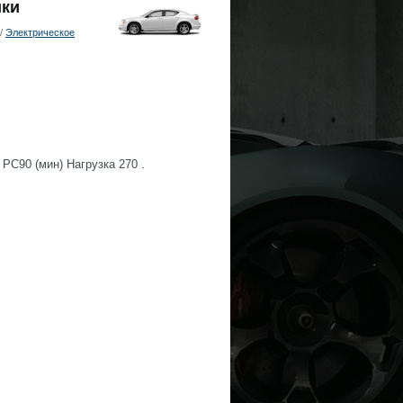
ики
/
Электрическое
РС90 (мин) Нагрузка 270 .