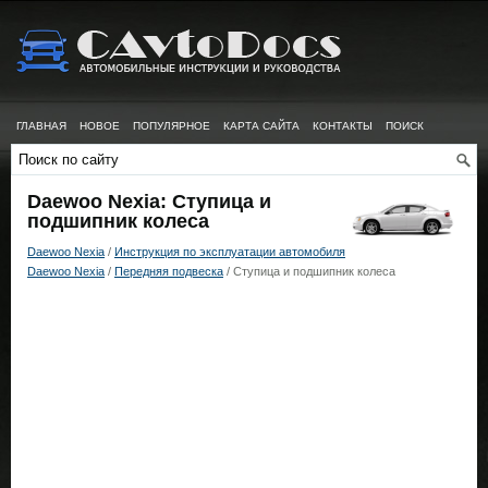
ГЛАВНАЯ
НОВОЕ
ПОПУЛЯРНОЕ
КАРТА САЙТА
КОНТАКТЫ
ПОИСК
Daewoo Nexia: Ступица и
подшипник колеса
Daewoo Nexia
/
Инструкция по эксплуатации автомобиля
Daewoo Nexia
/
Передняя подвеска
/ Ступица и подшипник колеса