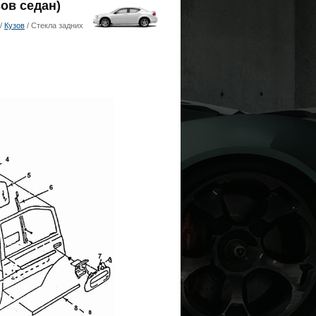
зов седан)
/
Кузов
/ Стекла задних