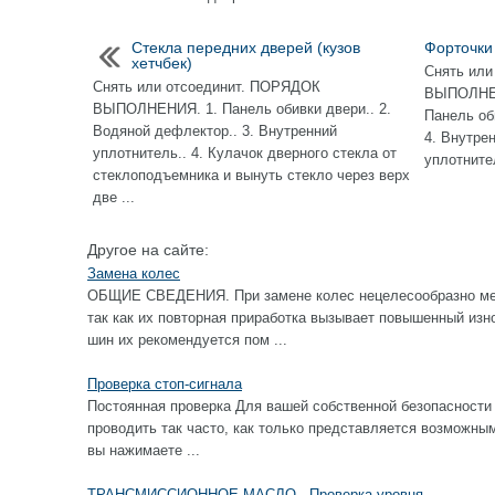
Стекла передних дверей (кузов
Форточки 
хетчбек)
Снять или
Снять или отсоединит. ПОРЯДОК
ВЫПОЛНЕНИ
ВЫПОЛНЕНИЯ. 1. Панель обивки двери.. 2.
Панель об
Водяной дефлектор.. 3. Внутренний
4. Внутре
уплотнитель.. 4. Кулачок дверного стекла от
уплотните
cтеклоподъемника и вынуть стекло через верх
две ...
Другое на сайте:
Замена колес
ОБЩИЕ СВЕДЕНИЯ. При замене колес нецелесообразно ме
так как их повторная приработка вызывает повышенный изн
шин их рекомендуется пом ...
Проверка стоп-сигнала
Постоянная проверка Для вашей собственной безопасности 
проводить так часто, как только представляется возм
вы нажимаете ...
ТРАНСМИССИОННОЕ МАСЛО - Проверка уровня