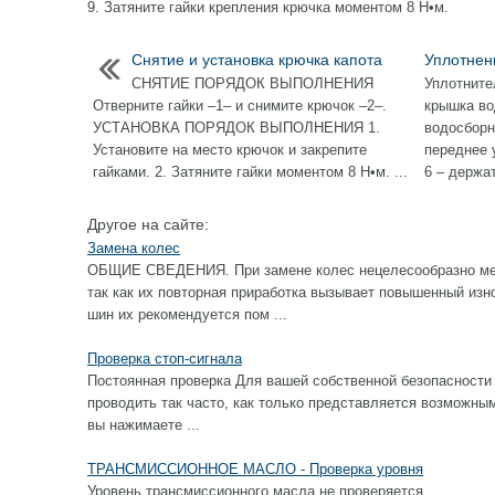
9. Затяните гайки крепления крючка моментом 8 Н•м.
Снятие и установка крючка капота
Уплотнен
СНЯТИЕ ПОРЯДОК ВЫПОЛНЕНИЯ
Уплотните
Отверните гайки –1– и снимите крючок –2–.
крышка во
УСТАНОВКА ПОРЯДОК ВЫПОЛНЕНИЯ 1.
водосборн
Установите на место крючок и закрепите
переднее 
гайками. 2. Затяните гайки моментом 8 Н•м. ...
6 – держат
Другое на сайте:
Замена колес
ОБЩИЕ СВЕДЕНИЯ. При замене колес нецелесообразно ме
так как их повторная приработка вызывает повышенный изн
шин их рекомендуется пом ...
Проверка стоп-сигнала
Постоянная проверка Для вашей собственной безопасности 
проводить так часто, как только представляется возм
вы нажимаете ...
ТРАНСМИССИОННОЕ МАСЛО - Проверка уровня
Уровень трансмиссионного масла не проверяется. ...