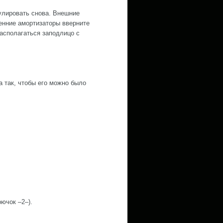
улировать снова. Внешние
енние амортизаторы вверните
располагаться заподлицо с
а так, чтобы его можно было
рючок –2–).