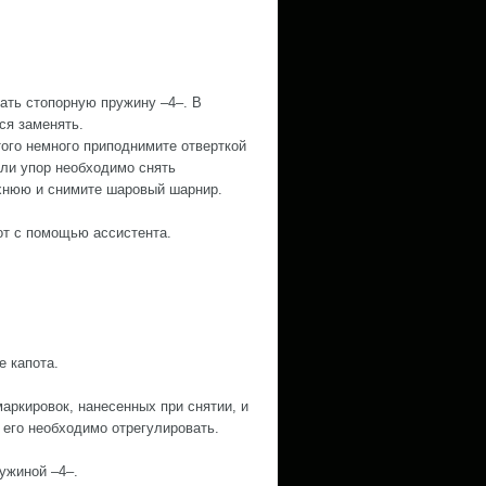
ать стопорную пружину –4–. В
ся заменять.
того немного приподнимите отверткой
сли упор необходимо снять
хнюю и снимите шаровый шарнир.
от с помощью ассистента.
е капота.
маркировок, нанесенных при снятии, и
 его необходимо отрегулировать.
ужиной –4–.