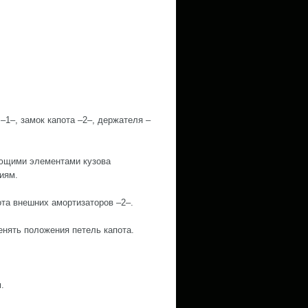
–1–, замок капота –2–, держателя –
гающими элементами кузова
иям.
ота внешних амортизаторов –2–.
енять положения петель капота.
.