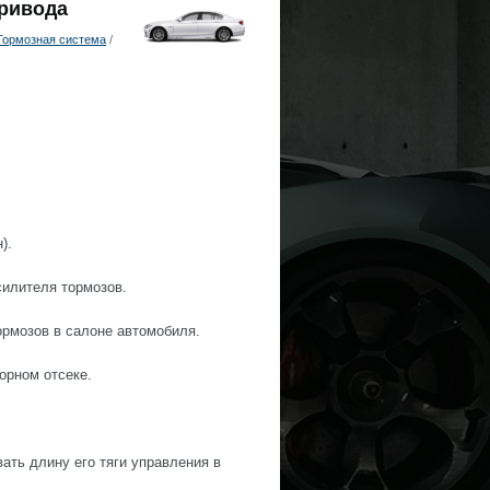
привода
Тормозная система
/
).
силителя тормозов.
ормозов в салоне автомобиля.
орном отсеке.
ать длину его тяги управления в