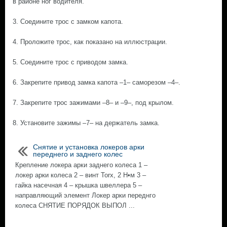
в районе ног водителя.
3. Соедините трос с замком капота.
4. Проложите трос, как показано на иллюстрации.
5. Соедините трос с приводом замка.
6. Закрепите привод замка капота –1– саморезом –4–.
7. Закрепите трос зажимами –8– и –9–, под крылом.
8. Установите зажимы –7– на держатель замка.
Снятие и установка локеров арки
переднего и заднего колес
Крепление локера арки заднего колеса 1 –
локер арки колеса 2 – винт Torx, 2 Н•м 3 –
гайка насечная 4 – крышка швеллера 5 –
направляющий элемент Локер арки переднго
колеса СНЯТИЕ ПОРЯДОК ВЫПОЛ ...