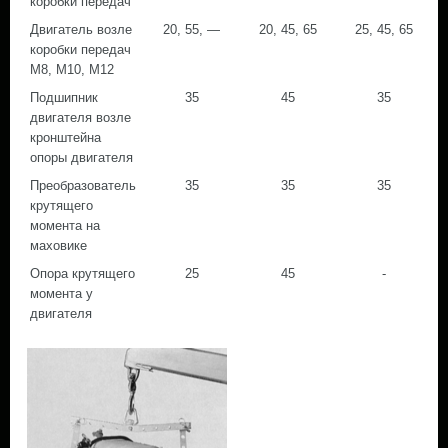
коробки передач
Двигатель возле
20, 55, —
20, 45, 65
25, 45, 65
коробки передач
М8, М10, М12
Подшипник
35
45
35
двигателя возле
кронштейна
опоры двигателя
Преобразователь
35
35
35
крутящего
момента на
маховике
Опора крутящего
25
45
-
момента у
двигателя