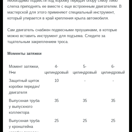
необходимо подвести под коробку передач опору снизу либо
слегка приподнять ее вместе с еще встроенным двигателем. В
мастерской для этого применяют специальный инструмент,
который упирается в край крепления крыла автомобиля.
Сам двигатель снабжен подвесными проушинами, в которые
можно вставить инструмент для подъема. Следите за
тщательным закреплением троса.
Моменты затяжки
Момент затяжки,
4-
5-
6-
Н•м
цилиндровый
цилиндровый
цилиндровый
Защитный щиток
10
-
-
коробки передач/
двигателя
Выпускная труба
35
35
35
у выпускного
коллектора
Выпускная труба
25
25
25
у кронштейна