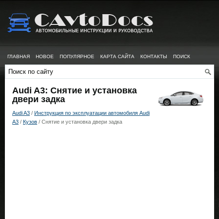
ГЛАВНАЯ
НОВОЕ
ПОПУЛЯРНОЕ
КАРТА САЙТА
КОНТАКТЫ
ПОИСК
Audi A3: Снятие и установка
двери задка
Audi A3
/
Инструкция по эксплуатации автомобиля Audi
A3
/
Кузов
/ Снятие и установка двери задка