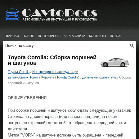
ГЛАВНАЯ
НОВОЕ
ПОПУЛЯРНОЕ
КАРТА САЙТА
КОНТАКТЫ
ПОИСК
Toyota Corolla: Сборка поршней
и шатунов
Toyota Corolla
/
Инструкция по эксплуатации
автомобилия Тойота Королла (Toyota Corolla)
/
Дизельный двигатель
/ Сборка
поршней и шатунов
ОБЩИЕ СВЕДЕНИЯ
При сборке поршней и шатунов соблюдать следующие указания:
Стрелка на днище поршня (или нанесенная, или на новом
шатуне со стрелкой) должна быть обращена к передней части
двигателя.
Метка "VORN" на шатуне должна быть обращена к передней