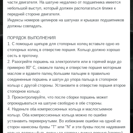
части двигателя. На шатуне недалеко от подшипника имеется
небольшой выступ, который должен располагаться ближе к
передней стороне двигателя.
Индексы номеров цилинров на шатунах и крышках подшипников
должны совпадать.
ПОРЯДОК ВЫПОЛНЕНИЯ
1. С помощью щипцов для стопорных колец вставьте одно из
стопорных колец в отверстие поршня. Кольцо должно хорошо
сесть в проточку.
2. Разогрейте поршень на электроплите или в горячей воде до
примерно 80° С, смажьте палец и отверстие поршня моторным
маслом и вдавите палец большим пальцем в правильно
соединенные поршень и шатун до упора пальца в стопорное
кольцо с другой стороны. Установите в отверстие поршня второе
стопорное кольцо.
3. Проконтролируйте, что после сборки поршень может
опрокидываться на шатуне свободно в обе стороны.
4. Наденьте оба компрессионных кольца и маслосъемное
кольцо. Оба компрессионных кольца можно по ошибке
устанавить перевернутыми. Во избежание ошибки на одной из
сторон нанесены буквы "Т" или "N" и эти буквы после надевания
кольца должны быть видны со стороны днища поршня (сверху).