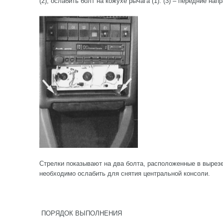
(2), ослабить болт на кожухе рычага (1). (3) – передние на
Стрелки показывают на два болта, расположенные в вырезе
необходимо ослабить для снятия центральной консоли.
ПОРЯДОК ВЫПОЛНЕНИЯ