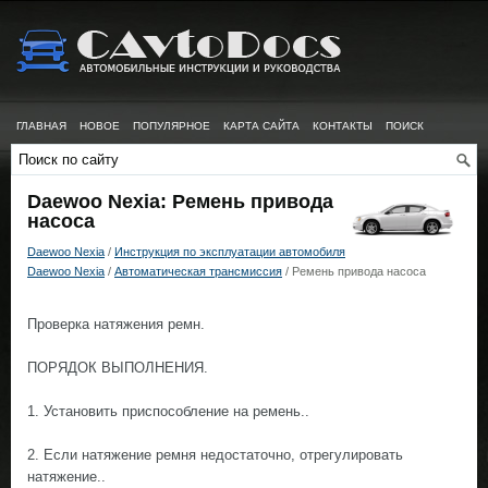
ГЛАВНАЯ
НОВОЕ
ПОПУЛЯРНОЕ
КАРТА САЙТА
КОНТАКТЫ
ПОИСК
Daewoo Nexia: Ремень привода
насоса
Daewoo Nexia
/
Инструкция по эксплуатации автомобиля
Daewoo Nexia
/
Автоматическая трансмиссия
/ Ремень привода насоса
Проверка натяжения ремн.
ПОРЯДОК ВЫПОЛНЕНИЯ.
1. Установить приспособление на ремень..
2. Если натяжение ремня недостаточно, отрегулировать
натяжение..