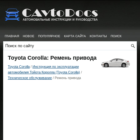
ГЛАВНАЯ
НОВОЕ
ПОПУЛЯРНОЕ
КАРТА САЙТА
КОНТАКТЫ
ПОИСК
Toyota Corolla: Ремень привода
Toyota Corolla
/
Инструкция по эксплуатации
автомобилия Тойота Королла (Toyota Corolla)
/
Техническое обслуживание
/ Ремень привода