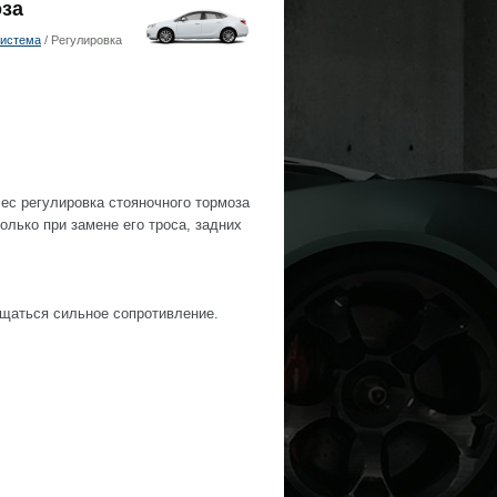
оза
система
/ Регулировка
ес регулировка стояночного тормоза
олько при замене его троса, задних
щаться сильное сопротивление.