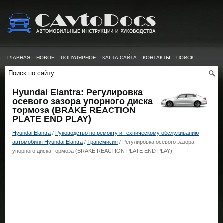
ГЛАВНАЯ
НОВОЕ
ПОПУЛЯРНОЕ
КАРТА САЙТА
КОНТАКТЫ
ПОИСК
Hyundai Elantra: Регулировка
осевого зазора упорного диска
тормоза (BRAKE REACTION
PLATE END PLAY)
Hyundai Elantra
/
Руководство по ремонту и техническому обслуживанию
автомобиля Hyundai Elantra
/
Трансмисия
/ Регулировка осевого зазора
упорного диска тормоза (BRAKE REACTION PLATE END PLAY)