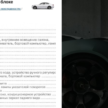
 блоке
 неисправностях
/