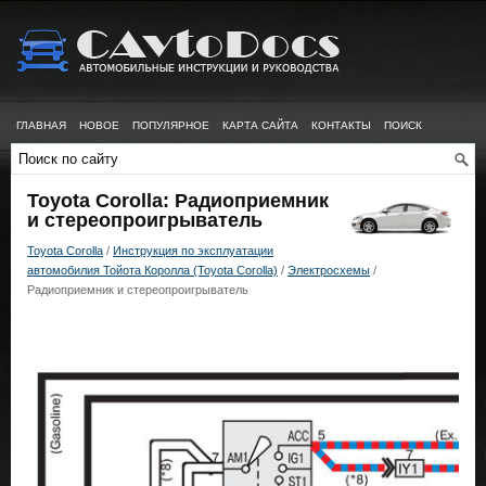
ГЛАВНАЯ
НОВОЕ
ПОПУЛЯРНОЕ
КАРТА САЙТА
КОНТАКТЫ
ПОИСК
Toyota Corolla: Радиоприемник
и стереопроигрыватель
Toyota Corolla
/
Инструкция по эксплуатации
автомобилия Тойота Королла (Toyota Corolla)
/
Электросхемы
/
Радиоприемник и стереопроигрыватель