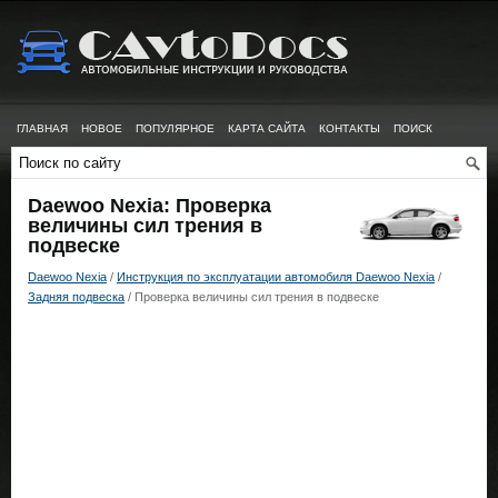
ГЛАВНАЯ
НОВОЕ
ПОПУЛЯРНОЕ
КАРТА САЙТА
КОНТАКТЫ
ПОИСК
Daewoo Nexia: Проверка
величины сил трения в
подвеске
Daewoo Nexia
/
Инструкция по эксплуатации автомобиля Daewoo Nexia
/
Задняя подвеска
/ Проверка величины сил трения в подвеске