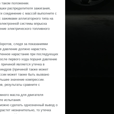
в таком положении.
ышки распределителя зажигания,
ти соединение с массой выполните с
 зажимами аллигаторного типа на
 электронной системы впрыска
ение электрического топливного
боротов, следя за показаниями
е давление должно нарастать
дленное нарастание при последующих
после первого хода поршня давление
о причиной является утечка в
линдров (причиной также может
ссии может также быть вызвано
ольшее значение компрессии.
в, результаты сравните с
емного масла для двигателя
те испытания.
 можно сделать однозначный вывод о
растет незначительно, то утечка