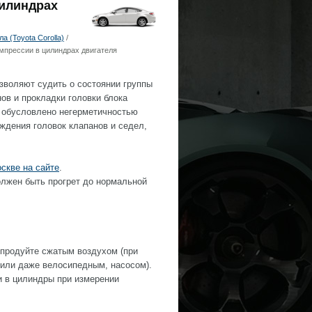
цилиндрах
 (Toyota Corolla)
/
мпрессии в цилиндрах двигателя
зволяют судить о состоянии группы
нов и прокладки головки блока
 обусловлено негерметичностью
ждения головок клапанов и седел,
скве на сайте
.
олжен быть прогрет до нормальной
о продуйте сжатым воздухом (при
 или даже велосипедным, насосом).
и в цилиндры при измерении