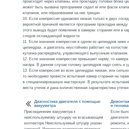
происходит через клапаны, или прокладку головки блока ци
может быть вызвана прогоранием седел и/ или фасок клап
клапанов, или образованием на них трещин.
10. Если компрессия одинаково низкая только в двух сосед
вероятной причиной является прогорание прокладки межд
этого вывода будет появление в камерах сгорания или в к
следов охлаждающей жидкости.
11. Если значение компрессии в одном из цилиндров ниже н
цилиндрах, и двигатель неустойчиво работает на холостом 
кулачка распредвала, управляющего выпускным клапаном.
12. Если значение компрессии превышает норму, то камера
нагара. В данном случае головку цилиндров надо снять и у
13. Если компрессия во всех цилиндрах низкая, или сильн
то необходимо провести испытания камер сгорания на герме
в специализированную мастерскую. В результате испытани
места утечек и дана количественная характеристика утечки
Диагностика двигателя с помощью
Демонтаж
вакууметра
и техник
Присоединение вакууметра к
Если было
неиспользуемому штуцеру на всасывающем
двигателя
коллекторе Неиспользуемый штуцер указан
ремонта, 
стрелкой. Измерение разрежения является
провести 