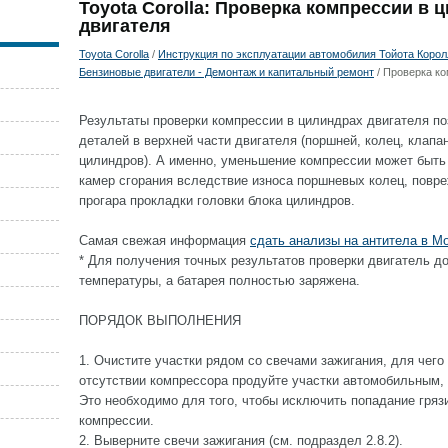
Toyota Corolla: Проверка компрессии в 
двигателя
Toyota Corolla
/
Инструкция по эксплуатации автомобилия Тойота Королла
Бензиновые двигатели - Демонтаж и капитальный ремонт
/ Проверка ко
Результаты проверки компрессии в цилиндрах двигателя по
деталей в верхней части двигателя (поршней, колец, клапа
цилиндров). А именно, уменьшение компрессии может быть
камер сгорания вследствие износа поршневых колец, повре
прогара прокладки головки блока цилиндров.
Самая свежая информация
сдать анализы на антитела в Мо
* Для получения точных результатов проверки двигатель д
температуры, а батарея полностью заряжена.
ПОРЯДОК ВЫПОЛНЕНИЯ
1. Очистите участки рядом со свечами зажигания, для чег
отсутствии компрессора продуйте участки автомобильным,
Это необходимо для того, чтобы исключить попадание гряз
компрессии.
2. Выверните свечи зажигания (см. подраздел 2.8.2).