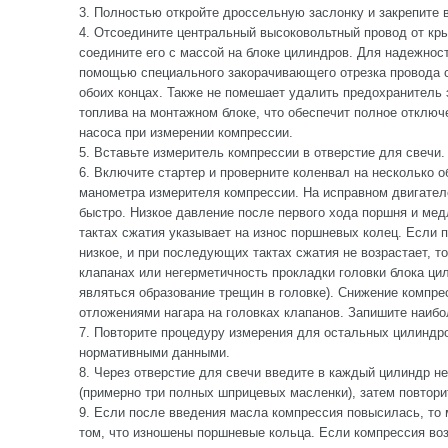
3. Полностью откройте дроссельную заслонку и закрепите 
4. Отсоедините центральный высоковольтный провод от кр
соедините его с массой на блоке цилиндров. Для надежнос
помощью специального закорачивающего отрезка провода с
обоих концах. Также не помешает удалить предохранитель
топлива на монтажном блоке, что обеспечит полное отключ
насоса при измерении компрессии.
5. Вставьте измеритель компрессии в отверстие для свечи.
6. Включите стартер и проверните коленвал на несколько о
манометра измерителя компрессии. На исправном двигател
быстро. Низкое давление после первого хода поршня и ме
тактах сжатия указывает на износ поршневых колец. Если 
низкое, и при последующих тактах сжатия не возрастает, т
клапанах или негерметичность прокладки головки блока ци
являться образование трещин в головке). Снижение компре
отложениями нагара на головках клапанов. Запишите наиб
7. Повторите процедуру измерения для остальных цилиндро
нормативными данными.
8. Через отверстие для свечи введите в каждый цилиндр н
(примерно три полных шприцевых масленки), затем повтори
9. Если после введения масла компрессия повысилась, то
том, что изношены поршневые кольца. Если компрессия воз