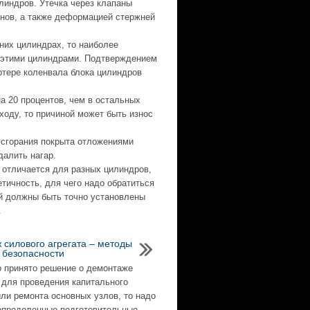
линдров. Утечка через клапаны
анов, а также деформацией стержней
них цилиндрах, то наиболее
у этими цилиндрами. Подтверждением
артере коленвала блока цилиндров
а 20 процентов, чем в остальных
ходу, то причиной может быть износ
 сгорания покрыта отложениями
далить нагар.
о отличается для разных цилиндров,
тичность, для чего надо обратиться
й должны быть точно установлены
.
 силового агрегата – методы
а безопасности
 принято решение о демонтаже
 для проведения капитального
или ремонта основных узлов, то надо
определенные подготовительные