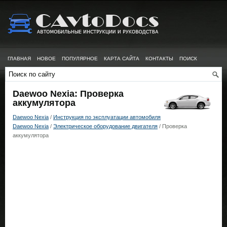
ГЛАВНАЯ
НОВОЕ
ПОПУЛЯРНОЕ
КАРТА САЙТА
КОНТАКТЫ
ПОИСК
Daewoo Nexia: Проверка
аккумулятора
Daewoo Nexia
/
Инструкция по эксплуатации автомобиля
Daewoo Nexia
/
Электрическое оборудование двигателя
/ Проверка
аккумулятора