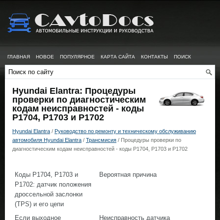
ГЛАВНАЯ
НОВОЕ
ПОПУЛЯРНОЕ
КАРТА САЙТА
КОНТАКТЫ
ПОИСК
Hyundai Elantra: Процедуры
проверки по диагностическим
кодам неисправностей - коды
Р1704, Р1703 и Р1702
Hyundai Elantra
/
Руководство по ремонту и техническому обслуживанию
автомобиля Hyundai Elantra
/
Трансмисия
/ Процедуры проверки по
диагностическим кодам неисправностей - коды Р1704, Р1703 и Р1702
Коды Р1704, Р1703 и
Вероятная причина
Р1702: датчик положения
дроссельной заслонки
(TPS) и его цепи
Если выходное
Неисправность датчика