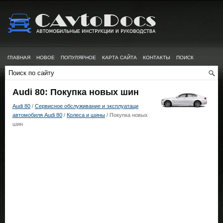
ГЛАВНАЯ
НОВОЕ
ПОПУЛЯРНОЕ
КАРТА САЙТА
КОНТАКТЫ
ПОИСК
Audi 80: Покупка новых шин
Audi 80
/
Сервисное обслуживание и эксплуатаци
автомобиля Audi 80
/
Колеса и шины
/ Покупка новых
шин