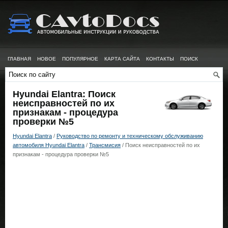
ГЛАВНАЯ
НОВОЕ
ПОПУЛЯРНОЕ
КАРТА САЙТА
КОНТАКТЫ
ПОИСК
Hyundai Elantra: Поиск
неисправностей по их
признакам - процедура
проверки №5
Hyundai Elantra
/
Руководство по ремонту и техническому обслуживанию
автомобиля Hyundai Elantra
/
Трансмисия
/ Поиск неисправностей по их
признакам - процедура проверки №5