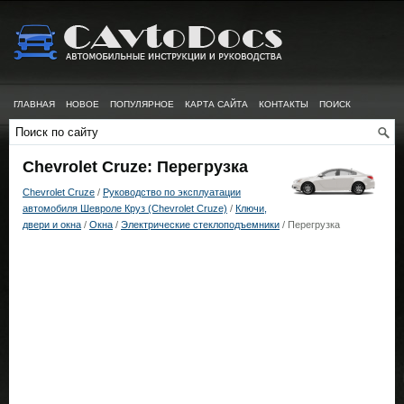
ГЛАВНАЯ
НОВОЕ
ПОПУЛЯРНОЕ
КАРТА САЙТА
КОНТАКТЫ
ПОИСК
Chevrolet Cruze: Перегрузка
Chevrolet Cruze
/
Руководство по эксплуатации
автомобиля Шевроле Круз (Chevrolet Cruze)
/
Ключи,
двери и окна
/
Окна
/
Электрические стеклоподъемники
/ Перегрузка