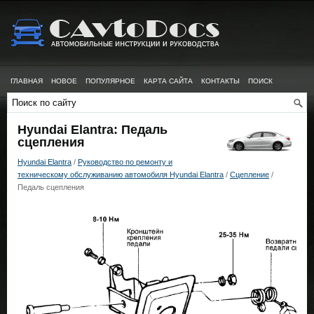
ГЛАВНАЯ
НОВОЕ
ПОПУЛЯРНОЕ
КАРТА САЙТА
КОНТАКТЫ
ПОИСК
Hyundai Elantra: Педаль
сцепления
Hyundai Elantra
/
Руководство по ремонту и
техническому обслуживанию автомобиля Hyundai Elantra
/
Сцепление
/
Педаль сцепления