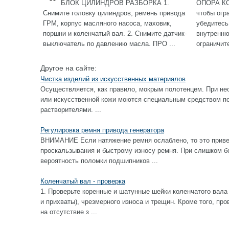
БЛОК ЦИЛИНДРОВ РАЗБОРКА 1.
ОПОРА КО
Снимите головку цилиндров, ремень привода
чтобы огр
ГРМ, корпус масляного насоса, маховик,
убедитесь
поршни и коленчатый вал. 2. Снимите датчик-
внутренню
выключатель по давлению масла. ПРО ...
ограничит
Другое на сайте:
Чистка изделий из искусственных материалов
Осуществляется, как правило, мокрым полотенцем. При не
или искусственной кожи моются специальным средством по 
растворителями. ...
Регулировка ремня привода генератора
ВНИМАНИЕ Если натяжение ремня ослаблено, то это приве
проскальзывания и быстрому износу ремня. При слишком б
вероятность поломки подшипников ...
Коленчатый вал - проверка
1. Проверьте коренные и шатунные шейки коленчатого вала
и прихваты), чрезмерного износа и трещин. Кроме того, пр
на отсутствие з ...