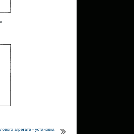
а.
ового агрегата - установка