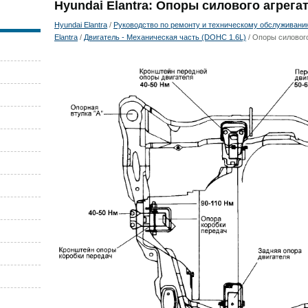
Hyundai Elantra: Опоры силового агрегат
Hyundai Elantra
/
Руководство по ремонту и техническому обслуживани
Elantra
/
Двигатель - Механическая часть (DOHC 1.6L)
/ Опоры силового