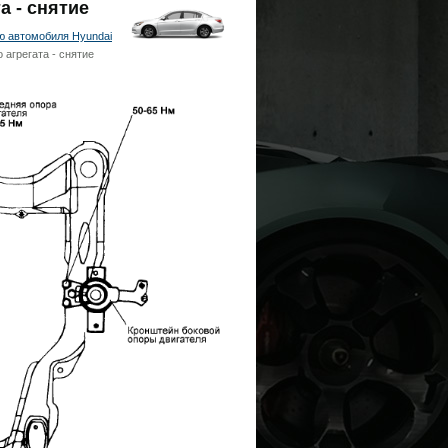
а - снятие
ю автомобиля Hyundai
 агрегата - снятие