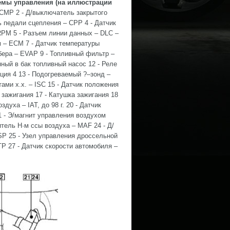
темы управления (на иллюстрации
CMP 2 - Д/выключатель закрытого
 педали сцепления – CPP 4 - Датчик
RPM 5 - Разъем линии данных – DLC –
м – ECM 7 - Датчик температуры
ера – EVAP 9 - Топливный фильтр –
нный в бак топливный насос 12 - Реле
ция 4 13 - Подогреваемый ?–зонд –
ами х.х. – ISC 15 - Датчик положения
 зажигания 17 - Катушка зажигания 18
духа – IAT, до 98 г. 20 - Датчик
1 - Э/магнит управления воздухом
итель H·м ссы воздуха – MAF 24 - Д/
P 25 - Узел управления дроссельной
P 27 - Датчик скорости автомобиля –