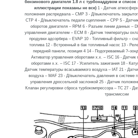
бензинового двигателя 1.8 л с турбонаддувом и список
иллюстрации показаны не все)
1 - Датчик атмосфер
положения распредвала – CMP 3 - Д/выключатель закрытог
CTP 4 - Д/выключатель педали сцепления – CPP 5 - Датчи
оборотов двигателя – RPM 6 - Разъем линии данных – D
управления двигателем – ECM 8 - Датчик температуры охл
продувки адсорбера – EVAP 10 - Топливный фильтр – сна
топлива 12 - Встроенный в бак топливный насос 13 - Рел
передней панели, позиция 4 14 - Подогреваемый ?–зонд
Активатор управления оборотами х.х. – ISC 16 - Датчик
оборотами х.х. – ISC 17 - Усилитель зажигания 18 - Кат
Датчик температуры всасываемого воздуха – IAT 21 - Датчи
воздуха – MAF 23 - Д/выключатель давления в системе г
управления дроссельной заслонкой 25 - Датчик положен
Клапан регулировки сброса турбокомпрессора – TC 27 - Да
трансмиссии