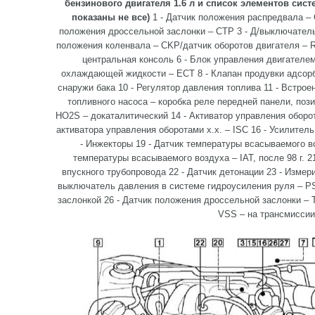
бензинового двигателя 1.6 л и список элементов сис
показаны не все)
1 - Датчик положения распредвала – 
положения дроссельной заслонки – CTP 3 - Д/выключатель
положения коленвала – CKP/датчик оборотов двигателя – 
центральная консоль 6 - Блок управления двигателе
охлаждающей жидкости – ECT 8 - Клапан продувки адсорб
снаружи бака 10 - Регулятор давления топлива 11 - Встрое
топливного насоса – коробка реле передней панели, пози
HO2S – докаталитический 14 - Активатор управления оборот
активатора управления оборотами х.х. – ISC 16 - Усилитель
- Инжекторы 19 - Датчик температуры всасываемого воз
температуры всасываемого воздуха – IAT, после 98 г. 2
впускного трубопровода 22 - Датчик детонации 23 - Измер
выключатель давления в системе гидроусиления руля – PS
заслонкой 26 - Датчик положения дроссельной заслонки – T
VSS – на трансмиссии