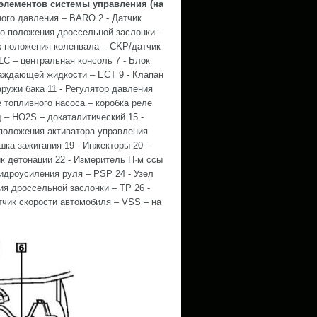
 элементов системы управления (на
ного давления – BARO 2 - Датчик
о положения дроссельной заслонки –
к положения коленвала – CKP/датчик
LC – центральная консоль 7 - Блок
аждающей жидкости – ECT 9 - Клапан
ружи бака 11 - Регулятор давления
е топливного насоса – коробка реле
 – HO2S – докаталитический 15 -
 положения активатора управления
ушка зажигания 19 - Инжекторы 20 -
к детонации 22 - Измеритель H·м ссы
идроусиления руля – PSP 24 - Узел
ия дроссельной заслонки – TP 26 -
тчик скорости автомобиля – VSS – на