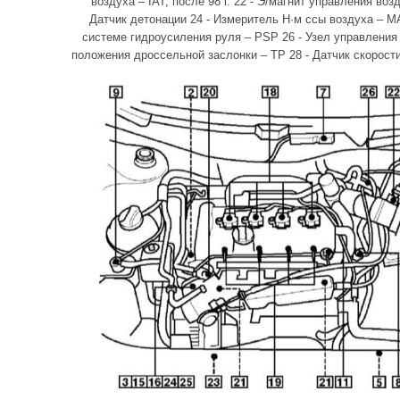
воздуха – IAT, после 98 г. 22 - Э/магнит управления во
Датчик детонации 24 - Измеритель H·м ссы воздуха – M
системе гидроусиления руля – PSP 26 - Узел управления
положения дроссельной заслонки – TP 28 - Датчик скорост