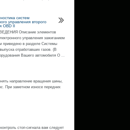
ностика систем
ного управления второго
я OBD II
ЕДЕНИЯ Описание элементов
лектронного управления зажиганием
м приведено в разделе Системы
 выпуска отработавших газов. (В
орудования Вашего автомобиля O ...
нять направление вращения шины,
ос. При заметном износе передних
контроль стоп-сигнала вам следует