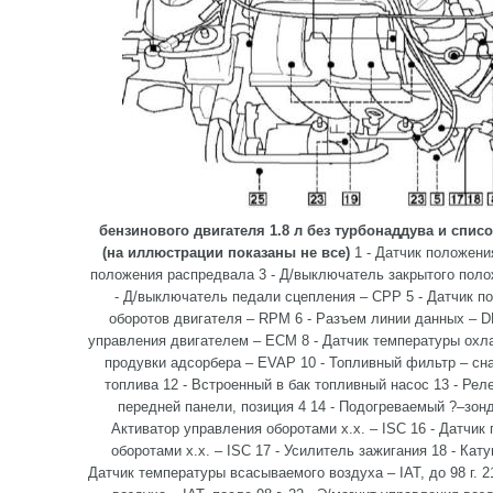
бензинового двигателя 1.8 л без турбонаддува и спи
(на иллюстрации показаны не все)
1 - Датчик положени
положения распредвала 3 - Д/выключатель закрытого поло
- Д/выключатель педали сцепления – CPP 5 - Датчик п
оборотов двигателя – RPM 6 - Разъем линии данных – D
управления двигателем – ECM 8 - Датчик температуры охл
продувки адсорбера – EVAP 10 - Топливный фильтр – сна
топлива 12 - Встроенный в бак топливный насос 13 - Рел
передней панели, позиция 4 14 - Подогреваемый ?–зонд
Активатор управления оборотами х.х. – ISC 16 - Датчик
оборотами х.х. – ISC 17 - Усилитель зажигания 18 - Кат
Датчик температуры всасываемого воздуха – IAT, до 98 г. 