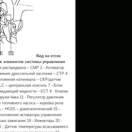
Вид на отсек
сок элементов системы управления
я распредвала – CMP 2 - Активатор
жения дроссельной заслонки – CTP 4
оложения коленвала – CKP/датчик
LC – центральная консоль 7 - Блок
аждающей жидкости – ECT 9 - Клапан
ружи бака 11 - Регулятор давления
е топливного насоса – коробка реле
 – HO2S – докаталитический 15 -
 положения активатора управления
ушка зажигания 19 - Инжекторы 20 -
21 - Датчик температуры всасываемого