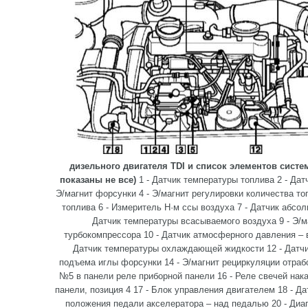
дизельного двигателя TDI и список элементов сист
показаны не все)
1 - Датчик температуры топлива 2 - Дат
Э/магнит форсунки 4 - Э/магнит регулировки количества то
топлива 6 - Измеритель H·м ссы воздуха 7 - Датчик абсол
Датчик температуры всасываемого воздуха 9 - Э/
турбокомпрессора 10 - Датчик атмосферного давления – 
Датчик температуры охлаждающей жидкости 12 - Датчик
подъема иглы форсунки 14 - Э/магнит рециркуляции отраб
№5 в панели реле приборной панели 16 - Реле свечей нак
панели, позиция 4 17 - Блок управления двигателем 18 - Да
положения педали акселератора – над педалью 20 - Диа