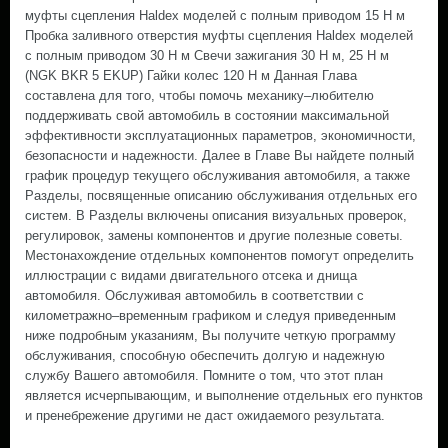
муфты сцепления Haldex моделей с полным приводом 15 Н м
Пробка заливного отверстия муфты сцепления Haldex моделей
с полным приводом 30 Н м Свечи зажигания 30 Н м, 25 Н м
(NGK BKR 5 EKUP) Гайки колес 120 Н м Данная Глава
составлена для того, чтобы помочь механику–любителю
поддерживать свой автомобиль в состоянии максимальной
эффективности эксплуатационных параметров, экономичности,
безопасности и надежности. Далее в Главе Вы найдете полный
график процедур текущего обслуживания автомобиля, а также
Разделы, посвященные описанию обслуживания отдельных его
систем. В Разделы включены описания визуальных проверок,
регулировок, замены компонентов и другие полезные советы.
Местонахождение отдельных компонентов помогут определить
иллюстрации с видами двигательного отсека и днища
автомобиля. Обслуживая автомобиль в соответствии с
километражно–временным графиком и следуя приведенным
ниже подробным указаниям, Вы получите четкую программу
обслуживания, способную обеспечить долгую и надежную
службу Вашего автомобиля. Помните о том, что этот план
является исчерпывающим, и выполнение отдельных его пунктов
и пренебрежение другими не даст ожидаемого результата.