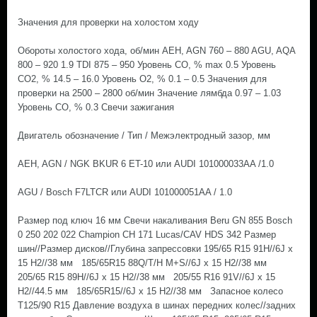
Значения для проверки на холостом ходу
Обороты холостого хода, об/мин AEH, AGN 760 – 880 AGU, AQA
800 – 920 1.9 TDI 875 – 950 Уровень СО, % max 0.5 Уровень
СО2, % 14.5 – 16.0 Уровень О2, % 0.1 – 0.5 Значения для
проверки на 2500 – 2800 об/мин Значение лямбда 0.97 – 1.03
Уровень СО, % 0.3 Свечи зажигания
Двигатель обозначение / Тип / Межэлектродный зазор, мм
AEH, AGN / NGK BKUR 6 ET-10 или AUDI 101000033AA /1.0
AGU / Bosch F7LTCR или AUDI 101000051AA / 1.0
Размер под ключ 16 мм Свечи накаливания Beru GN 855 Bosch
0 250 202 022 Champion CH 171 Lucas/CAV HDS 342 Размер
шин//Размер дисков//Глубина запрессовки 195/65 R15 91H//6J х
15 H2//38 мм 185/65R15 88Q/T/H M+S//6J х 15 H2//38 мм
205/65 R15 89H//6J х 15 H2//38 мм 205/55 R16 91V//6J х 15
H2//44.5 мм 185/65R15//6J х 15 H2//38 мм Запасное колесо
T125/90 R15 Давление воздуха в шинах передних колес//задних