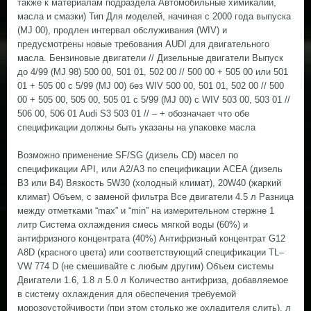
также к материалам подраздела Автомобильные химикалии,
масла и смазки) Тип Для моделей, начиная с 2000 года выпуска
(MJ 00), продлен интервал обслуживания (WIV) и
предусмотрены новые требования AUDI для двигательного
масла. Бензиновые двигатели // Дизельные двигатели Выпуск
до 4/99 (MJ 98) 500 00, 501 01, 502 00 // 500 00 + 505 00 или 501
01 + 505 00 с 5/99 (MJ 00) без WIV 500 00, 501 01, 502 00 // 500
00 + 505 00, 505 00, 505 01 с 5/99 (MJ 00) с WIV 503 00, 503 01 //
506 00, 506 01 Audi S3 503 01 // – + обозначает что обе
спецификации должны быть указаны на упаковке масла
Возможно применение SF/SG (дизель CD) масел по
спецификации API, или А2/А3 по спецификации ACEA (дизель
В3 или В4) Вязкость 5W30 (холодный климат), 20W40 (жаркий
климат) Объем, с заменой фильтра Все двигатели 4.5 л Разница
между отметками “max” и “min” на измерительном стержне 1
литр Система охлаждения смесь мягкой воды (60%) и
антифризного концентрата (40%) Антифризный концентрат G12
A8D (красного цвета) или соответствующий спецификации TL–
VW 774 D (не смешивайте с любым другим) Объем системы
Двигатели 1.6, 1.8 л 5.0 л Количество антифриза, добавляемое
в систему охлаждения для обеспечения требуемой
морозоустойчивости (при этом столько же охладителя слить), л