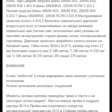
колес, бар Средняя загрузка Шины 195/65 R15, 205/65 R15,
205/55 R16 1.8//1.8 Шины 185/65R15, 225/45 R17W 2.1//2.1
Полная загрузка Шины 195/65 R15, 205/65 R15, 205/55 R16
2.2//2.7 Шины 185/65R15, 225/45 R17W 2.5//2.8 Малоразмерное
запасное колесо 4.2//4.2 Величины номинального давления
воздуха для всех устанавливаемых на заводе размеров
нормальных шин (летних шин, всесезонных шин) указаны на
наклейке на внутренней стороне крышки лючка топливозаливной
горловины. Давление запасного аварийного колеса указано на
боковине шины. Гайки колес М14х1.5х27.5, размер под ключ 17
мм Категория скорости шин S 180 км/час T 190 км/час H 210 км/
час V 240 км/час W 270 км/час ZR свыше 270 км/час
ВНИМАНИЕ
Слово “reinforced” в конце маркировки шины означает усиленное
исполнение.
Усилия затягивания резьбовых соединений
Моменты затяжки крепежа приведены также в тексте и на
некоторых иллюстрациях*. Маслосливные пробки в поддоне
картера 30 Н м Пробка маслоналивного отверстия
автоматической трансмиссии 15 H м Сливная пробка масла