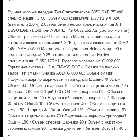
Ручная коробка передач Тип Синтетическое G052 SAE 75W90
спецификации “G 50” Объем 020 (двигатели 1.6 л) 1.9 л 02А
(двигатели 1.8 л) 2.0 л Автоматическая трансмиссия Тип ATF
ESSO EGL 71 141 или AUDI–ET № G052 162 А2 (светло–желтая)
Объем При замене 3.0 Всего 5.3 л Масло главной передачи
автоматических трансмиссий 0.75 л, синтетическое масло G052
145…SAE 75W90 Масло муфты сцепления Haldex моделей с
полным приводом 0.25 л масла для сцепления Haldex
спецификации G 052 175 A1 Рулевое управление G 002 000
Тормозная система 1.5 л, FMVSS DOT 4 Смазка приводных
валов Тип смазки Смазка AUDI G 000 603 Объем смазки
Наружный шарнир шариковый и триподный Шарнир Ж 81 мм
Общий 80 г Объем в шарнире 40 г Объем в защитном чехле 40 г
Шарнир Ж 90 мм Общий 120 г Объем в шарнире 80 г Объем в
защитном чехле 40 г Внутренний шарнир – шариковый Шарнир
Ж 94 мм Общий 90 г Объем в шарнире 40 г Объем в защитном
чехле 50 г Шарнир Ж 100 мм Общий 120 г Объем в шарнире 50 г
Объем в защитном чехле 70 г Внутренний шарнир – триподный
Общий 180 г Объем спереди шарнира 90 г Объем с обратной
стороны шарнира 90 г Смазка для клемм батареи Bosch Ft 40 v
1