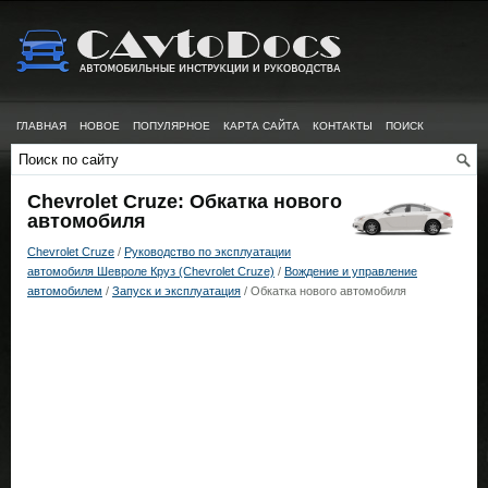
ГЛАВНАЯ
НОВОЕ
ПОПУЛЯРНОЕ
КАРТА САЙТА
КОНТАКТЫ
ПОИСК
Chevrolet Cruze: Обкатка нового
автомобиля
Chevrolet Cruze
/
Руководство по эксплуатации
автомобиля Шевроле Круз (Chevrolet Cruze)
/
Вождение и управление
автомобилем
/
Запуск и эксплуатация
/ Обкатка нового автомобиля