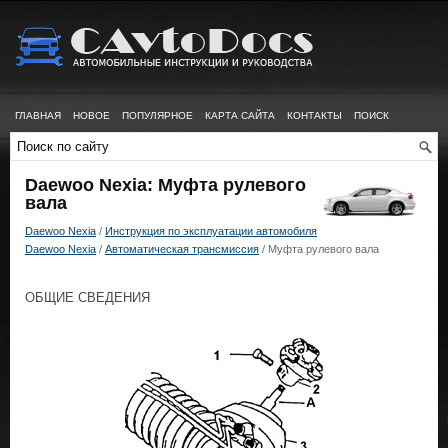
ГЛАВНАЯ
НОВОЕ
ПОПУЛЯРНОЕ
КАРТА САЙТА
КОНТАКТЫ
ПОИСК
Daewoo Nexia: Муфта рулевого
вала
Daewoo Nexia
/
Инструкция по эксплуатации автомобиля
Daewoo Nexia
/
Автоматическая трансмиссия
/ Муфта рулевого вала
ОБЩИЕ СВЕДЕНИЯ