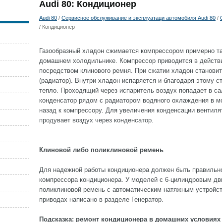
Audi 80: Кондиционер
Audi 80
/
Сервисное обслуживание и эксплуатаци автомобиля Audi 80
/
/ Кондиционер
Газообразный хладон сжимается компрессором примерно так
домашнем холодильнике. Компрессор приводится в действ
посредством клинового ремня. При сжатии хладон становит
(радиатор). Внутри хладон испаряется и благодаря этому 
тепло. Проходящий через испаритель воздух попадает в с
конденсатор рядом с радиатором водяного охлаждения в м
назад к компрессору. Для увеличения конденсации вентил
продувает воздух через конденсатор.
Клиновой либо поликлиновой ремень
Для надежной работы кондиционера должен быть правильно
компрессора кондиционера. У моделей с 6-цилиндровым дв
поликлиновой ремень с автоматическим натяжным устройс
приводах написано в разделе Генератор.
Подсказка: ремонт кондиционера в домашних условиях