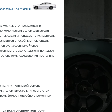
Отопление и вентиляция
 же, как это происходит в
ие коленчатым валом двигателя
ся жидким и попадает в испаритель
становится способным поглощать
алон охлажденным. Через
оторном отсеке хладагент попадает
ятор системы охлаждения постоянно
 натянут клиновой ремень
игателем вместо клинового стоит
твом. Более подробно о ременных
 – за исключением контроля