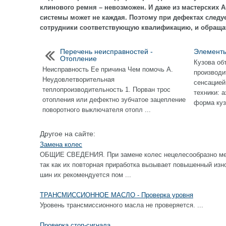
клинового ремня – невозможен. И даже из мастерских 
системы может не каждая. Поэтому при дефектах следу
сотрудники соответствующую квалификацию, и обращат
Перечень неисправностей -
Элементы
Отопление
Кузова об
Неисправность Ее причина Чем помочь А.
производит
Неудовлетворительная
сенсацией
теплопроизводительность 1. Порван трос
техники: 
отопления или дефектно зубчатое зацепление
форма куз
поворотного выключателя отопл ...
Другое на сайте:
Замена колес
ОБЩИЕ СВЕДЕНИЯ. При замене колес нецелесообразно ме
так как их повторная приработка вызывает повышенный изн
шин их рекомендуется пом ...
ТРАНСМИССИОННОЕ МАСЛО - Проверка уровня
Уровень трансмиссионного масла не проверяется. ...
Проверка стоп-сигнала