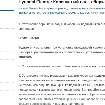
Hyundai Elantra: Коленчатый вал - сборк
Hyundai Elantra
/
Руководство по ремонту и техническому обслуживани
Elantra
/
Двигатель -Механическая часть (DOHC 1.8L/2.0L)
/ Коленчатый
1. Установите верхние вкладыши коренных подшипников в п
цилиндров.
ПРИМЕЧАНИЕ
Будьте внимательны при установке вкладышей коренн
разборке, расположите их в соответствии с установоч
снятием.
2. Установите коленчатый вал. Нанесите моторное масло н
3. Установите нижние вкладыши и крышки коренных подшип
крышек номинальным моментом затяжки в следующей посл
центрального подшипника, крышка подшипника №2, крышка
подшипника и крышка заднего подшипника. Затягивайте бол
затем затяните номинальным моментом затяжки. При устан
расположить так, чтобы стрелки крышек были направлены к
крышек соответствовали номерам цилиндров.