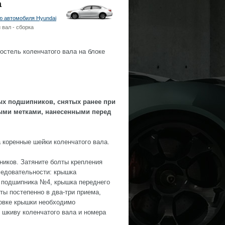
а
ю автомобиля Hyundai
 вал - сборка
остель коленчатого вала на блоке
ых подшипников, снятых ранее при
ными метками, нанесенными перед
а коренные шейки коленчатого вала.
ников. Затяните болты крепления
едовательности: крышка
 подшипника №4, крышка переднего
ты постепенно в два-три приема,
овке крышки необходимо
 шкиву коленчатого вала и номера