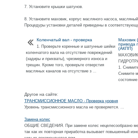
7. Установите крышки шатунов.
8. Установите маховик, корпус масляного насоса, масляны
Процедуры установки деталей приведены в соответствующ
Коленчатый вал - проверка
Маховик 
привода 
1. Проверьте коренные и шатунные шейки
(АКПП)
коленчатого вала на отсутствие повреждений
МАХОВИК
(задиры и прихваты), чрезмерного износа и
ГИДРОТР
трещин. Кроме того, проверьте отверстия
1. Снимит
масляных каналов на отсутствие з ...
Снимите м
состояние 
Другое на сайте:
ТРАНСМИССИОННОЕ МАСЛО - Проверка уровня
Уровень трансмиссионного масла не проверяется. ...
Замена колес
ОБЩИЕ СВЕДЕНИЯ. При замене колес нецелесообразно ме
так как их повторная приработка вызывает повышенный изн
шин их рекомендуется пом ...