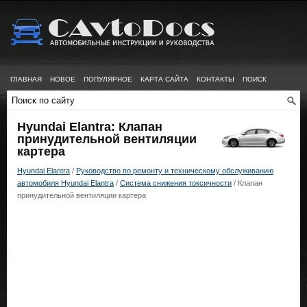
ГЛАВНАЯ
НОВОЕ
ПОПУЛЯРНОЕ
КАРТА САЙТА
КОНТАКТЫ
ПОИСК
Hyundai Elantra: Клапан
принудительной вентиляции
картера
Hyundai Elantra
/
Руководство по ремонту и техническому обслуживанию
автомобиля Hyundai Elantra
/
Система снижения токсичности
/ Клапан
принудительной вентиляции картера