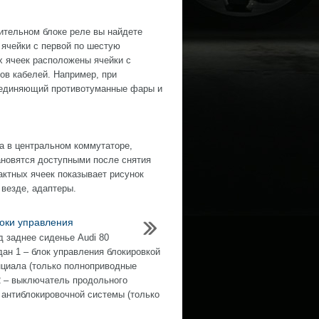
ительном блоке реле вы найдете
о ячейки с первой по шестую
х ячеек расположены ячейки с
в кабелей. Например, при
оединяющий противотуманные фары и
а в центральном коммутаторе,
ановятся доступными после снятия
актных ячеек показывает рисунок
везде, адаптеры.
локи управления
д заднее сиденье Audi 80
дан 1 – блок управления блокировкой
иала (только полноприводные
2 – выключатель продольного
 антиблокировочной системы (только