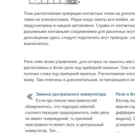
План расположения нумерации контактных ячеек на дополн
также на электросхемах. Редко когда заняты все ячейки, н
предусмотрены в каждом автомобиле. Справа от контактны
разъемными контакными соединениями для различных жгуто
дооснащении здесь следует подключить жгут проводов, с
выключатель.
Реле либо блоки управления, для которых не нашлось мест
расположены в блоке реле под приборной панелью. Они ст
полочки слева под приборной панелью. Расположение конт
внизу. Там отмечены и дополнительные, встречающиеся не 
Замена центрального коммутатора
Реле и б
Если при поиске неисправностей
Взгляд по
обнаружилось, что подводка кабелей,
версии се
соответствующие предохранитель либо реле
дифференц
не имеют повреждений, то причиной
модели); 
неисправности может быть и центральный
ускорения
коммутатор. Тип ...
...