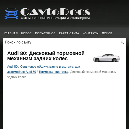
ГЛАВНАЯ
НОВОЕ
ПОПУЛЯРНОЕ
КАРТА САЙТА
КОНТАКТЫ
ПОИСК
Audi 80: Дисковый тормозной
механизм задних колес
Audi 80
/
Сервисное обслуживание и эксплуатаци
автомобиля Audi 80
/
Тормозная система
/ Дисковый тормозной механизм
задних колес