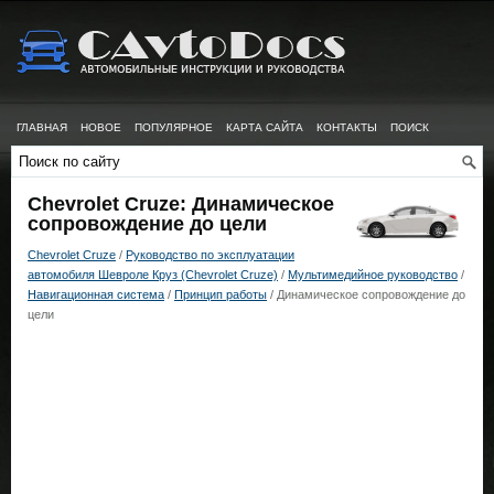
ГЛАВНАЯ
НОВОЕ
ПОПУЛЯРНОЕ
КАРТА САЙТА
КОНТАКТЫ
ПОИСК
Chevrolet Cruze: Динамическое
сопровождение до цели
Chevrolet Cruze
/
Руководство по эксплуатации
автомобиля Шевроле Круз (Chevrolet Cruze)
/
Мультимедийное руководство
/
Навигационная система
/
Принцип работы
/ Динамическое сопровождение до
цели