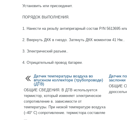
Установить или присоединит.
ПОРЯДОК ВЫПОЛНЕНИЯ.
1. Нанести на резьбу антипригарный состав P/N 5613695 ил
2. Ввернуть ДКК в гнездо. Затянуть ДКК моментом 41 Нм..
3. Электрический разъем..
4. Отрицательный провод батареи.
Датчик температуры воздуха во
Датчик п
впускном коллекторе (трубопроводе)
заслонки 
(ДТВ)
ОБЩИЕ СВ
ОБЩИЕ СВЕДЕНИЯ. В ДТВ используется
дроссельно
термистор, который изменяет электрическое
сопротивление в. зависимости от
температуры. При низкой температуре воздуха
(–40° С) сопротивление. термистора составляе
...