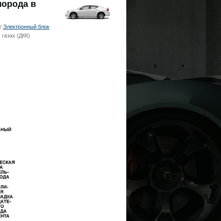
лорода в
/
Электронный блок
 газах (ДКК)