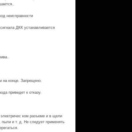
шается..
код неисправности
я сигнала ДКК устанавливается
ива..
 на конце. Запрещено.
ода приведет к отказу.
 электричес ком разъеме и в щели
 пыли и т. д. Не следует применять
ерегаться.