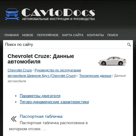
ГЛАВНАЯ
НОВОЕ
ПОПУЛЯРНОЕ
КАРТА САЙТА
КОНТАКТЫ
ПОИСК
Chevrolet Cruze: Данные
автомобиля
Chevrolet Cruze
/
Руководство по эксплуатации
автомобиля Шевроле Круз (Chevrolet Cruze)
/
Технические данные
/ Данные
автомобиля
Параметры двигателя
Тягово-динамические характеристики
Паспортная табличка
Паспортная табличка расположена в
моторном отсеке. ...