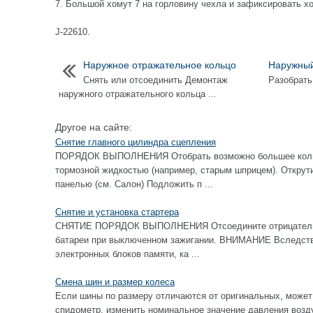
7. Большой хомут 7 на горловину чехла и зафиксировать 
J-22610.
Наружное отражательное кольцо
Наружны
Снять или отсоединить Демонтаж
Разобрать
наружного отражательного кольца ...
Другое на сайте:
Снятие главного цилиндра сцепления
ПОРЯДОК ВЫПОЛНЕНИЯ Отобрать возможно большее колич
тормозной жидкостью (например, старым шприцем). Открут
панелью (см. Салон) Подложить п ...
Снятие и установка стартера
СНЯТИЕ ПОРЯДОК ВЫПОЛНЕНИЯ Отсоедините отрицательны
батареи при выключенном зажигании. ВНИМАНИЕ Вследстви
электронных блоков памяти, ка ...
Смена шин и размер колеса
Если шины по размеру отличаются от оригинальных, может
спидометр, изменить номинальное значение давления возду