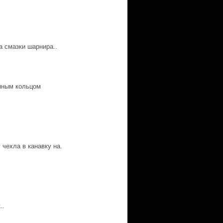
а смазки шарнира..
инным кольцом
 чехла в канавку на.
..