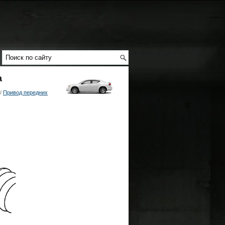
а
/
Привод передних