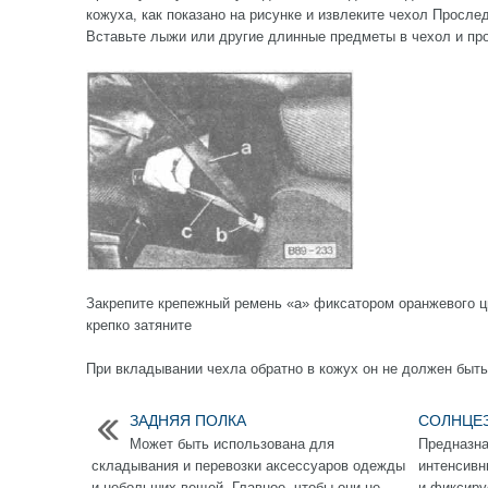
кожуха, как показано на рисунке и извлеките чехол Просле
Вставьте лыжи или другие длинные предметы в чехол и про
Закрепите крепежный ремень «а» фиксатором оранжевого ц
крепко затяните
При вкладывании чехла обратно в кожух он не должен быт
ЗАДНЯЯ ПОЛКА
СОЛНЦЕ
Может быть использована для
Предназна
складывания и перевозки аксессуаров одежды
интенсивн
и небольших вещей. Главное, чтобы они не
и фиксиру