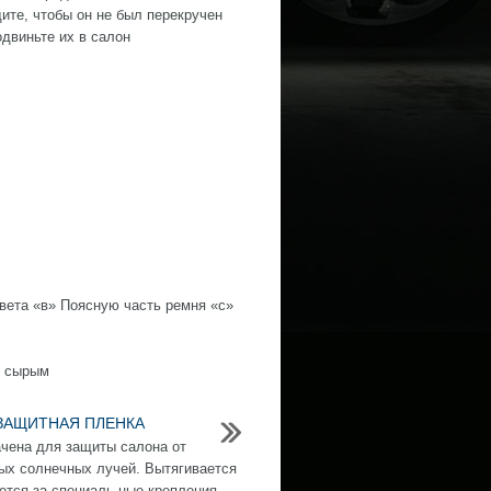
дите, чтобы он не был перекручен
двиньте их в салон
вета «в» Поясную часть ремня «с»
ь сырым
ЗАЩИТНАЯ ПЛЕНКА
чена для защиты салона от
ых солнечных лучей. Вытягивается
ется за специаль ные крепления,