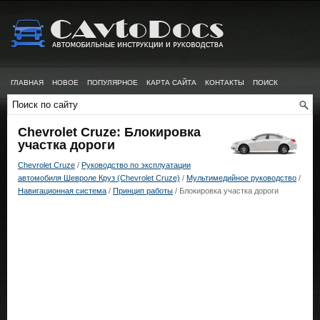
ГЛАВНАЯ
НОВОЕ
ПОПУЛЯРНОЕ
КАРТА САЙТА
КОНТАКТЫ
ПОИСК
Chevrolet Cruze: Блокировка
участка дороги
Chevrolet Cruze
/
Руководство по эксплуатации
автомобиля Шевроле Круз (Chevrolet Cruze)
/
Мультимедийное руководство
/
Навигационная система
/
Принцип работы
/ Блокировка участка дороги